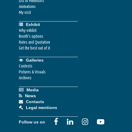
List of exhibitors
Animations
My visit
Exhibit
Why exhibit
Booth's options
Rates and Quotation
Get the best out of it
Galleries
Contests
Pictures & Visuals
Archives
Media
News
Contacts
Legal mentions
Follow us on