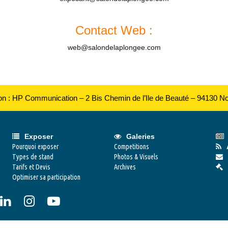
Contact Web :
web@salondelaplongee.com
ion : HP Communication – 2 Bis Chemin de l’Ile de Beauté – 94130 N
Exposer
Galeries
Pourquoi exposer
Competitions
Types de stand
Photos & Visuels
Tarifs et Devis
Archives
Optimiser sa participation