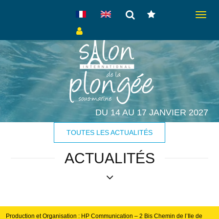
Toggle
navigat
DU 14 AU 17 JANVIER 2027
TOUTES LES ACTUALITÉS
ACTUALITÉS
Production et Organisation : HP Communication – 2 Bis Chemin de l’Ile de