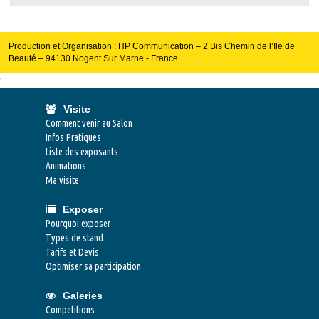
Production et Organisation : HP Communication – 2 Bis Chemin de l’Ile de
Beauté – 94130 Nogent Sur Marne - France
'
Visite
Comment venir au Salon
Infos Pratiques
Liste des exposants
Animations
Ma visite
Exposer
Pourquoi exposer
Types de stand
Tarifs et Devis
Optimiser sa participation
Galeries
Competitions