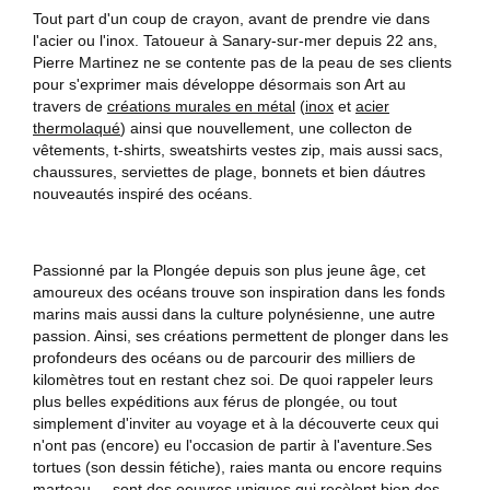
Tout part d'un coup de crayon, avant de prendre vie dans
l'acier ou l'inox. Tatoueur à Sanary-sur-mer depuis 22 ans,
Pierre Martinez ne se contente pas de la peau de ses clients
pour s'exprimer mais développe désormais son Art au
travers de
créations murales en métal
(
inox
et
acier
thermolaqué
) ainsi que nouvellement, une collecton de
vêtements, t-shirts, sweatshirts vestes zip, mais aussi sacs,
chaussures, serviettes de plage, bonnets et bien dáutres
nouveautés inspiré des océans.
Passionné par la Plongée depuis son plus jeune âge, cet
amoureux des océans trouve son inspiration dans les fonds
marins mais aussi dans la culture polynésienne, une autre
passion. Ainsi, ses créations permettent de plonger dans les
profondeurs des océans ou de parcourir des milliers de
kilomètres tout en restant chez soi. De quoi rappeler leurs
plus belles expéditions aux férus de plongée, ou tout
simplement d'inviter au voyage et à la découverte ceux qui
n'ont pas (encore) eu l'occasion de partir à l'aventure.Ses
tortues (son dessin fétiche), raies manta ou encore requins
marteau ... sont des oeuvres uniques qui recèlent bien des